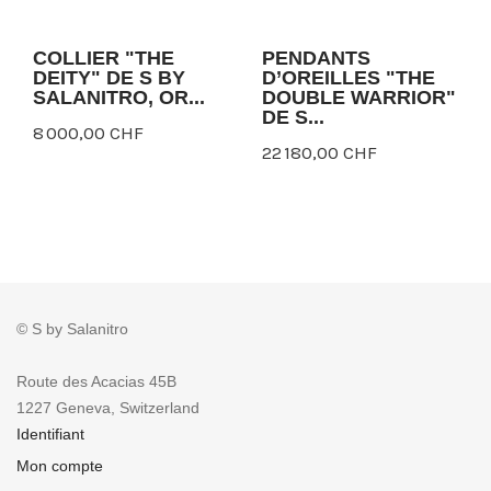
COLLIER "THE
PENDANTS
DEITY" DE S BY
D’OREILLES "THE
SALANITRO, OR...
DOUBLE WARRIOR"
DE S...
8 000,00 CHF
22 180,00 CHF
© S by Salanitro
Route des Acacias 45B
1227 Geneva, Switzerland
Identifiant
Mon compte