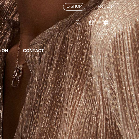
E-SHOP
FR
|
EN
0
TION
CONTACT