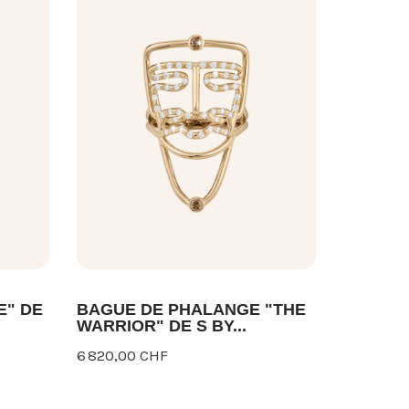
E" DE
BAGUE DE PHALANGE "THE
COLLIE
WARRIOR" DE S BY...
(GRAND)
6 820,00 CHF
12 700,0